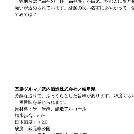
→銘柄名は七福神の一柱「福禄寿」が由来。飲む人に富と
願いが込められています。縁起の良い名前にあやかって、
てみては？
⑤勝ダルマ／武内酒造株式会社／岐阜県
芳醇な造りで、ふっくらとした旨味があります。45度ぐら
一層旨味を感じられます。
原材料：米、米麹、醸造アルコール
精米歩合：65%
日本酒度：＋2.0
酸度：蔵元非公開