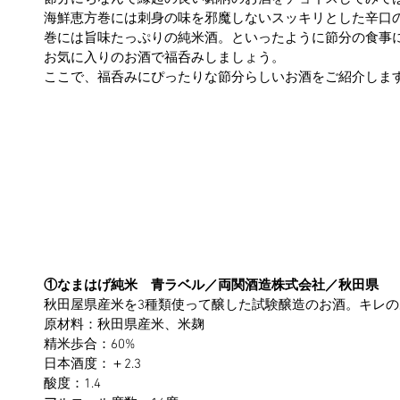
海鮮恵方巻には刺身の味を邪魔しないスッキリとした辛口
巻には旨味たっぷりの純米酒。といったように節分の食事
お気に入りのお酒で福呑みしましょう。
ここで、福呑みにぴったりな節分らしいお酒をご紹介しま
①なまはげ純米　青ラベル／両関酒造株式会社／秋田県
秋田屋県産米を3種類使って醸した試験醸造のお酒。キレ
原材料：秋田県産米、米麹
精米歩合：60%
日本酒度：＋2.3
酸度：1.4